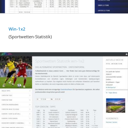
Win-1x2
(Sportwetten-Statistik)